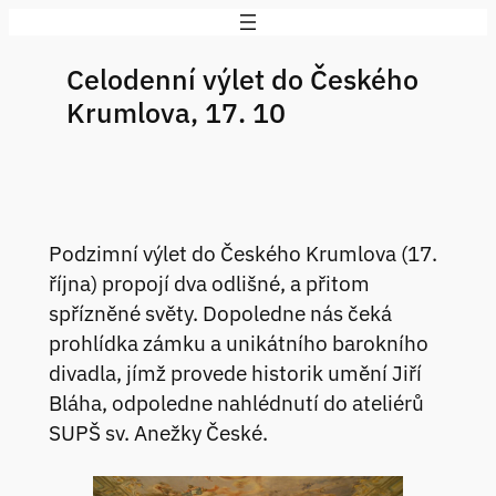
Přeskočit
na
Celodenní výlet do Českého
obsah
Krumlova, 17. 10
Podzimní výlet do Českého Krumlova (17.
října) propojí dva odlišné, a přitom
spřízněné světy. Dopoledne nás čeká
prohlídka zámku a unikátního barokního
divadla, jímž provede historik umění Jiří
Bláha, odpoledne nahlédnutí do ateliérů
SUPŠ sv. Anežky České.