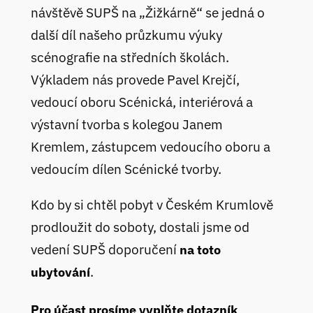
návštěvě SUPŠ na „Žižkárně“ se jedná o
další díl našeho průzkumu výuky
scénografie na středních školách.
Výkladem nás provede Pavel Krejčí,
vedoucí oboru Scénická, interiérová a
výstavní tvorba s kolegou Janem
Kremlem, zástupcem vedoucího oboru a
vedoucím dílen Scénické tvorby.
Kdo by si chtěl pobyt v Českém Krumlově
prodloužit do soboty, dostali jsme od
vedení SUPŠ doporučení
na toto
.
ubytování
Pro účast prosíme vyplňte dotazník