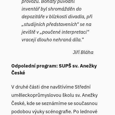
provozu. Bohatý původní
inventář byl shromážděn do
depozitáře v blízkosti divadla, při
„studijních představeních“ se na
jeviště v „poučené interpretaci“
vracejí dlouho nehraná díla.”
Jiří Bláha
Odpolední program: SUPŠ sv. Anežky
České
V druhé části dne navštívíme Střední
uměleckoprůmyslovou školu sv. Anežky
České, kde se seznámíme se současnou
podobou výuky scénografie. Po lednové